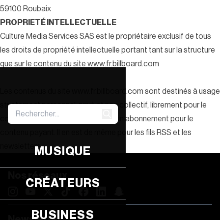
59100 Roubaix
PROPRIETÉ INTELLECTUELLE
Culture Media Services SAS est le propriétaire exclusif de tous
les droits de propriété intellectuelle portant tant sur la structure
que sur le contenu du site www.fr.billboard.com
Les contenus du site www.fr.billboard.com sont destinés à usage
strictement personnel, privé et non collectif, librement pour le
contenu gratuit, en contrepartie d’un abonnement pour le
contenu payant. Il en est de même pour les fils RSS et les
newsletters.
MUSIQUE
Nos réseaux
CRÉATEURS
BUSINESS
Newsletter