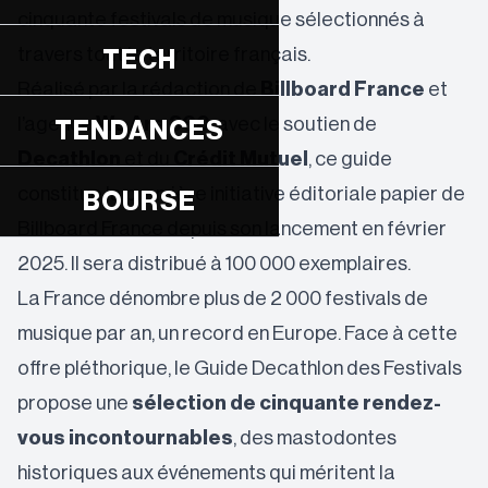
cinquante festivals de musique sélectionnés à
travers tout le territoire français.
TECH
Réalisé par la rédaction de
Billboard France
et
l’agence
We Are 360
, avec le soutien de
TENDANCES
Decathlon
et du
Crédit Mutuel
, ce guide
constitue la première initiative éditoriale papier de
BOURSE
Billboard France depuis son lancement en février
2025. Il sera distribué à 100 000 exemplaires.
La France dénombre plus de 2 000 festivals de
musique par an, un record en Europe. Face à cette
offre pléthorique, le Guide Decathlon des Festivals
propose une
sélection de cinquante rendez-
vous incontournables
, des mastodontes
historiques aux événements qui méritent la