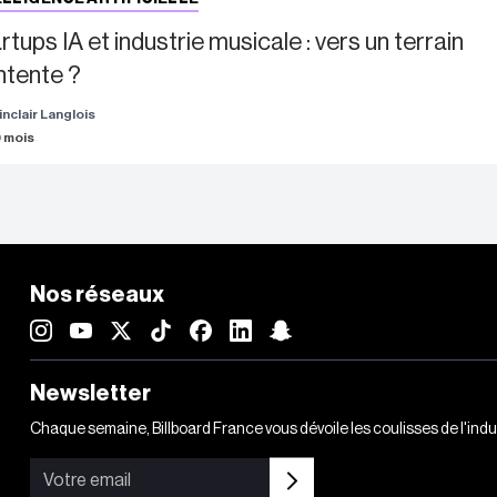
rtups IA et industrie musicale : vers un terrain
ntente ?
inclair Langlois
 9 mois
Nos réseaux
Newsletter
Chaque semaine, Billboard France vous dévoile les coulisses de l'ind