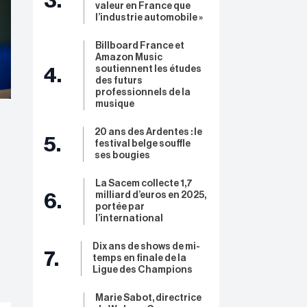
3.
valeur en France que
l’industrie automobile »
Billboard France et
Amazon Music
soutiennent les études
4.
des futurs
professionnels de la
musique
20 ans des Ardentes : le
5.
festival belge souffle
ses bougies
La Sacem collecte 1,7
milliard d’euros en 2025,
6.
portée par
l’international
Dix ans de shows de mi-
7.
temps en finale de la
Ligue des Champions
Marie Sabot, directrice