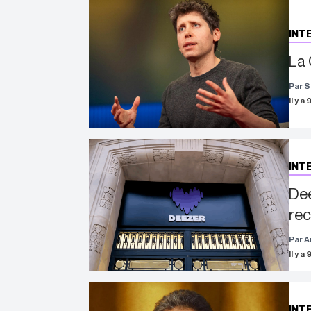
INT
La 
Par S
Il y a
INT
Dee
rec
Par A
Il y a
INT