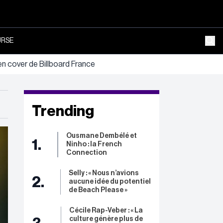
RSE
 cover de Billboard France
Trending
Ousmane Dembélé et
1.
Ninho : la French
Connection
Selly : « Nous n’avions
2.
aucune idée du potentiel
de Beach Please »
Cécile Rap-Veber : « La
culture génère plus de