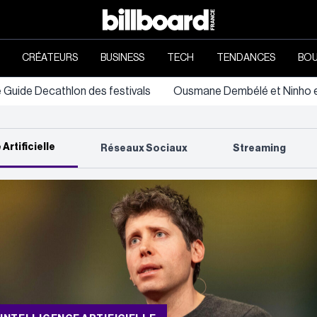
CRÉATEURS
BUSINESS
TECH
TENDANCES
BOU
e Guide Decathlon des festivals
Ousmane Dembélé et Ninho en
 Artificielle
Réseaux Sociaux
Streaming