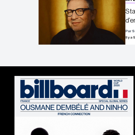
Sta
d’e
Par S
Il y a