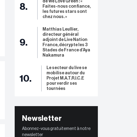
de We Love Green : «
8.
Faites-nous confiance,
les futures stars sont
chez nous. »
Matthias Leullier,
directeur général
adjoint de Live Nation
9.
France, décrypte les 3
Stades de France d’Aya
Nakamura
Le secteur du live se
mobilise autour du
10.
Projet M.A.T.R.I.C.E
pour verdir ses
tournées
Newsletter
Abonnez-vous gratuitement à notre
newsletter