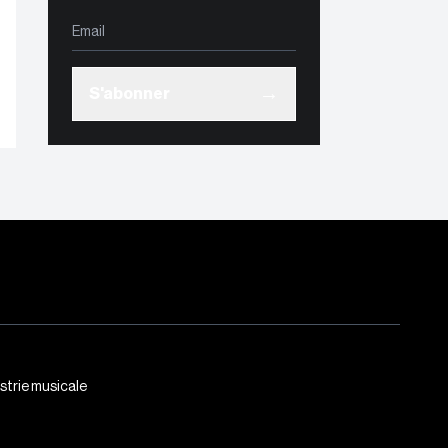
→
S'abonner
ustrie musicale