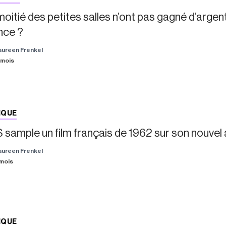
moitié des petites salles n’ont pas gagné d’arg
nce ?
aureen Frenkel
4 mois
IQUE
 sample un film français de 1962 sur son nouvel
aureen Frenkel
5 mois
IQUE