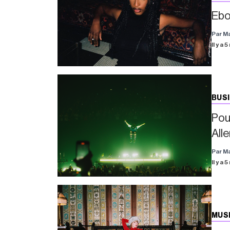
Ebo
Par M
Il y a 
BUS
Pou
All
Par M
Il y a 
MUS