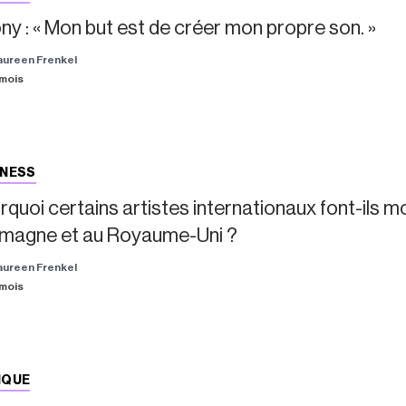
ny : « Mon but est de créer mon propre son. »
aureen Frenkel
5 mois
INESS
rquoi certains artistes internationaux font-ils 
emagne et au Royaume-Uni ?
aureen Frenkel
5 mois
IQUE