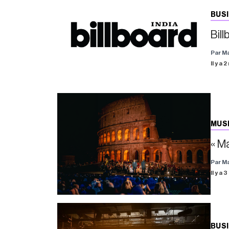
BUS
Bill
Par M
Il y a 
MUS
« M
Par M
Il y a 
BUS