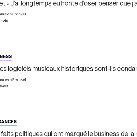
e : « J’ai longtemps eu honte d’oser penser que j’a
aureen Frenkel
5 mois
INESS
: les logiciels musicaux historiques sont-ils cond
aureen Frenkel
6 mois
DANCES
 faits politiques qui ont marqué le business de l