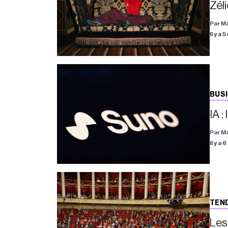
Zéli
Par M
Il y a 
BUS
IA 
Par M
Il y a 
TEN
Les