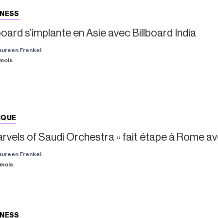
INESS
board s’implante en Asie avec Billboard India
aureen Frenkel
2 mois
IQUE
arvels of Saudi Orchestra » fait étape à Rome a
aureen Frenkel
3 mois
INESS