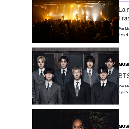
La 
Fra
Par M
Il y a 
MUS
BTS
Par M
Il y a 
MUS