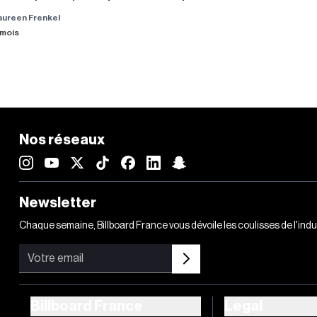
aureen Frenkel
8 mois
Nos réseaux
Newsletter
Chaque semaine, Billboard France vous dévoile les coulisses de l'ind
Billboard France
Legal