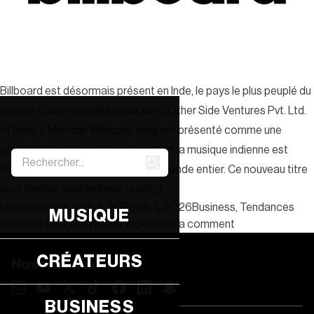
Billboard est désormais présent en Inde, le pays le plus peuplé du
monde. Lancé en partenariat avec Other Side Ventures Pvt. Ltd.
et basé à Mumbai, Billboard India est présenté comme une
nouvelle étape dans la manière dont la musique indienne est
documentée et célébrée dans le monde entier. Ce nouveau titre
« Billboard s’implante en Asie av
sera familier aux
Continue reading
Posted by
Posted in
Tag
Maureen Frenkel
juin 4, 2026
juin 4, 2026
Business
,
Tendances
MUSIQUE
on Billboard s’im
billboard india
,
bollywood
,
inde
Leave a comment
CRÉATEURS
Nos réseaux
BUSINESS