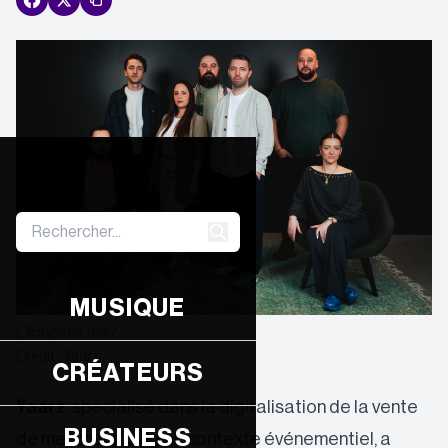
MUSIQUE
L'équipe de Yaarz
Crédit : Yaarz
CRÉATEURS
Yaarz
, spécialisé dans la digitalisation de la vente
BUSINESS
de merchandising en contexte événementiel, a