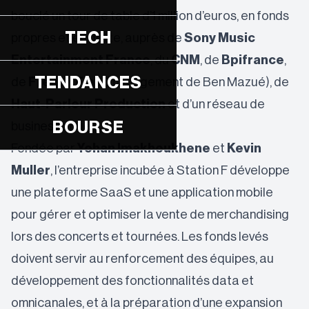
bouclé un tour de table d’1 million d’euros, en fonds
TECH
propres et en dette, auprès de
Sony Music
Entertainment France
, du
CNM
, de
Bpifrance
,
TENDANCES
de
French Flair
(management de Ben Mazué), de
Haut-Parleur Production
et d’un réseau de
BOURSE
business angels.
Fondée par
Yohan Imakhoukhene
et
Kevin
Muller
, l’entreprise incubée à Station F développe
une plateforme SaaS et une application mobile
pour gérer et optimiser la vente de merchandising
lors des concerts et tournées. Les fonds levés
doivent servir au renforcement des équipes, au
développement des fonctionnalités data et
omnicanales, et à la préparation d’une expansion