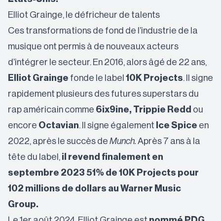
Elliot Grainge, le défricheur de talents
Ces transformations de fond de l’industrie de la
musique ont permis à de nouveaux acteurs
d’intégrer le secteur. En 2016, alors âgé de 22 ans,
Elliot Grainge
fonde le label
10K Projects
. Il signe
rapidement plusieurs des futures superstars du
rap américain comme
6ix9ine, Trippie Redd
ou
encore
Octavian
. Il signe également
Ice Spice
en
2022, après le succès de
Munch.
Après 7 ans à la
tête du label,
il revend finalement en
septembre 2023 51% de 10K Projects pour
102 millions de dollars au Warner Music
Group
.
Le 1er août 2024, Elliot Grainge est
nommé PDG