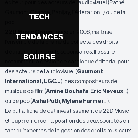
éditeur pour des acteurs de l’audiovisuel (Pathé,
Gaumont, Orange, Banijay, Fédération…) ou de la
TECH
pop.
22D Music Group
, lancé en 2006, maîtrise
TENDANCES
l’ensemble de la chaîne de collecte des droits
d’édition et des droits secondaires. Il assure
BOURSE
notamment la gestion de catalogue éditorial pour
des acteurs de l’audiovisuel (
Gaumont
International, UGC…
), des compositeurs de
musique de film (
Amine Bouhafa
,
Eric Neveux
…)
ou de pop (
Asha Putli
,
Mylène Farmer
…).
Le but affiché de cet investissement de 22D Music
Group : renforcer la position des deux sociétés en
tant qu’expertes de la gestion des droits musicaux