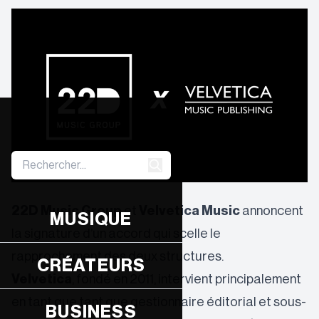
22D Music Group
et
Velvetica Music
annoncent
MUSIQUE
la signature d’un accord qui scelle le
rapprochement des deux structures.
CRÉATEURS
Velvetica
, fondé en 2011, intervient principalement
en tant que tant que gestionnaire éditorial et sous-
BUSINESS