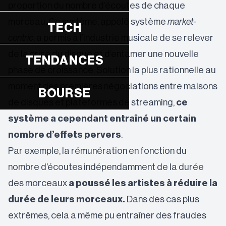
proportion du nombre d’écoutes de chaque
morceau. Ce système, appelé système
market-
TECH
centric
, a permis à l’industrie musicale de se relever
de la crise du disque et d’entamer une nouvelle
TENDANCES
phase de croissance. Solution la plus rationnelle au
moment des premières négociations entre maisons
BOURSE
de disques et plateformes de streaming,
ce
système a cependant entraîné un certain
nombre d’effets pervers
.
Par exemple, la rémunération en fonction du
nombre d’écoutes indépendamment de la durée
des morceaux
a poussé les artistes à réduire la
durée de leurs morceaux.
Dans des cas plus
extrêmes, cela a même pu entraîner des fraudes