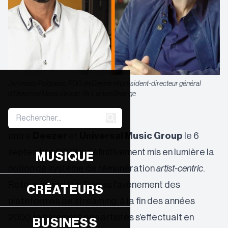
Jeronimo Folgueira, PDG de Deezer et président-directeur général
d'Universal Music Group, Sir Lucian Grainge
La signature d’un accord
entre
Deezer
et
Universal Music Group
le 6
septembre 2023 a définitivement mis en lumière la
MUSIQUE
notion de système de rémunération
artist-centric
.
Retour en arrière. Depuis l’avènement des
CRÉATEURS
plateformes de streaming, à la fin des années
2000, le paiement des artistes s’effectuait en
BUSINESS