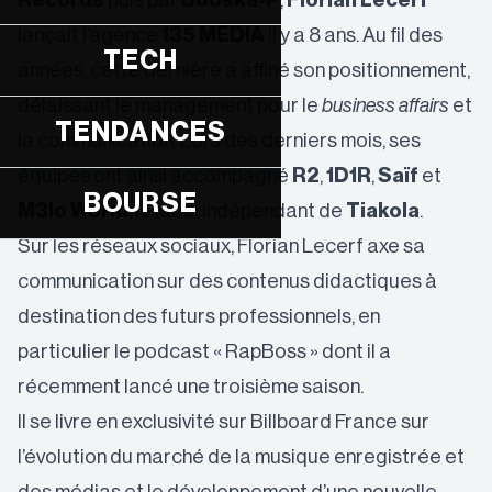
Records
puis par
Booska-P
,
Florian Lecerf
lançait l’agence
135 MÉDIA
il y a 8 ans. Au fil des
TECH
années, cette dernière a affiné son positionnement,
délaissant le management pour le
business affairs
et
TENDANCES
la communication. Lors des derniers mois, ses
équipes ont ainsi accompagné
R2
,
1D1R
,
Saïf
et
BOURSE
M3lo World
, le label indépendant de
Tiakola
.
Sur les réseaux sociaux, Florian Lecerf axe sa
communication sur des contenus didactiques à
destination des futurs professionnels, en
particulier le podcast « RapBoss » dont il a
récemment lancé une troisième saison.
Il se livre en exclusivité sur Billboard France sur
l’évolution du marché de la musique enregistrée et