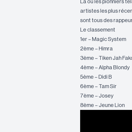
Là où les pionniers tel
artistes les plus réce
sont tous des rappeur
Le classement
1er – Magic System
2ème – Himra
3ème – Tiken Jah Fak
4ème – Alpha Blondy
5ème – Didi B
6ème – Tam Sir
7ème – Josey
8ème – Jeune Lion