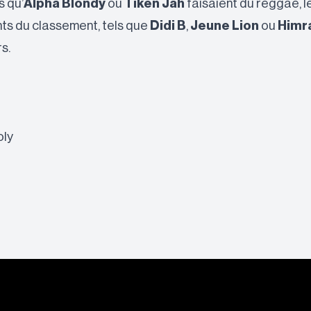
s qu’
Alpha Blondy
ou
Tiken Jah
faisaient du reggae, l
nts du classement, tels que
Didi B
,
Jeune Lion
ou
Himr
s.
oly