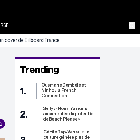
RSE
 cover de Billboard France
Trending
Ousmane Dembélé et
1.
Ninho : la French
Connection
Selly : « Nous n’avions
2.
aucune idée du potentiel
de Beach Please »
Cécile Rap-Veber : « La
culture génère plus de