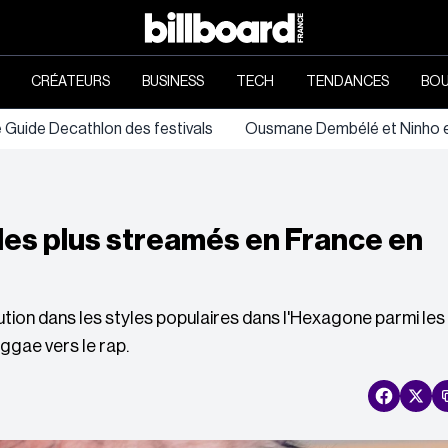
CRÉATEURS
BUSINESS
TECH
TENDANCES
BOU
e Guide Decathlon des festivals
Ousmane Dembélé et Ninho en
s les plus streamés en France en
ion dans les styles populaires dans l'Hexagone parmi les
eggae vers le rap.