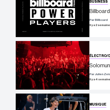
BUSINESS
Billboar
Par Billboard
Il y a 2 semain
ÉLECTRO/
Solomun 
Par Julien Zei
Il y a 4 semain
MUSIQUE