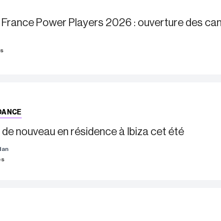
d France Power Players 2026 : ouverture des ca
es
DANCE
de nouveau en résidence à Ibiza cet été
dan
es