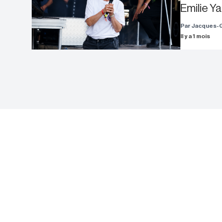
Emilie Ya
Par Jacques-
Il y a 1 mois