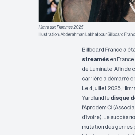
Himra aux Flammes 2025
Illustration: Abderahman Lakhal pour Billboard Fran
Billboard France a ét
streamés
en France 
de Luminate. Afin de c
carrière a démarré en
Le 4 juillet 2025, Himr
Yardland le
disque d
l’Aprodem CI (Associ
d’Ivoire). Le succès n
mutation des genres p