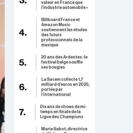
3.
valeur en France que
l’industrie automobile »
Billboard France et
Amazon Music
soutiennent les études
4.
des futurs
professionnels de la
musique
20 ans des Ardentes : le
5.
festival belge souffle
ses bougies
La Sacem collecte 1,7
milliard d’euros en 2025,
6.
portée par
l’international
Dix ans de shows de mi-
7.
temps en finale de la
Ligue des Champions
Marie Sabot, directrice