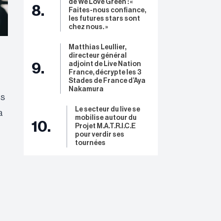
de We Love Green : «
8.
Faites-nous confiance,
les futures stars sont
chez nous. »
Matthias Leullier,
directeur général
adjoint de Live Nation
9.
France, décrypte les 3
Stades de France d’Aya
Nakamura
es
Le secteur du live se
a
mobilise autour du
10.
Projet M.A.T.R.I.C.E
pour verdir ses
tournées