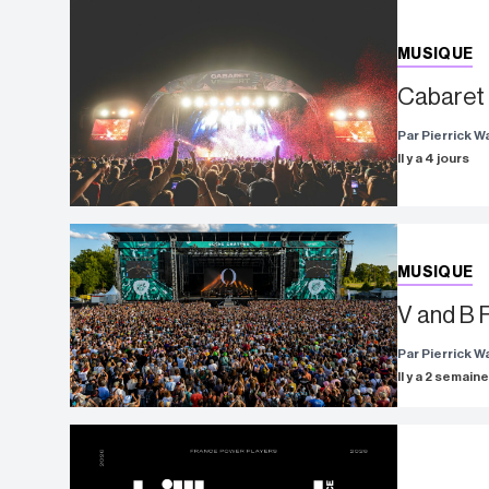
MUSIQUE
Cabaret V
Par Pierrick 
Il y a 4 jours
MUSIQUE
V and B F
Par Pierrick 
Il y a 2 semain