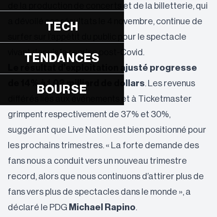
de la production de concerts et de la billetterie, qui
a dévoilé ses résultats le 4 novembre, continue de
TECH
surfer sur l’appétit du public pour le spectacle
vivant depuis la reprise post-Covid.
TENDANCES
Le résultat d’exploitation ajusté progresse
de 14% à 1,03 milliard de dollars
. Les revenus
BOURSE
différés liés aux événements et à Ticketmaster
grimpent respectivement de 37% et 30%,
suggérant que Live Nation est bien positionné pour
les prochains trimestres. « La forte demande des
fans nous a conduit vers un nouveau trimestre
record, alors que nous continuons d’attirer plus de
fans vers plus de spectacles dans le monde », a
déclaré le PDG
Michael Rapino
.