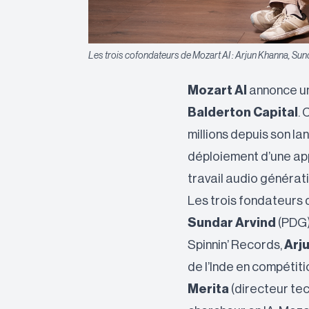
Les trois cofondateurs de Mozart AI : Arjun Khanna, Sun
Mozart AI
annonce un
Balderton Capital
. 
millions depuis son l
déploiement d’une app
travail audio générati
Les trois fondateurs 
Sundar Arvind
(PDG)
Spinnin’ Records,
Arj
de l’Inde en compétit
Merita
(directeur tec