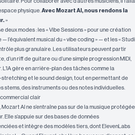
litaire. Pour collaborer avec d’autres musiciens, il falla
 espace physique.
Avec Mozart AI, nous rendons la
r.
»
 deux modes : les « Vibe Sessions » pour une création
 — l’équivalent musical du « vibe coding » — et les « Stud
trôle plus granulaire. Les utilisateurs peuvent partir
e, d’un riff de guitare ou d’une simple progression MIDI,
r. L’IA gère en arrière-plan des tâches comme la
e-stretching et le sound design, tout en permettant de
es stems, des instruments ou des notes individuelles.
 commercial clair
 Mozart AI ne s’entraîne pas sur de la musique protégée
ur. Elle s’appuie sur des bases de données
nciées et intègre des modèles tiers, dont ElevenLabs