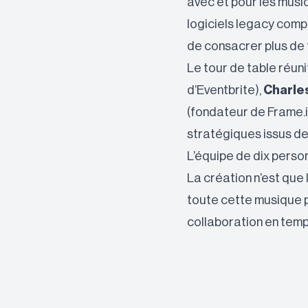
avec et pour les music
logiciels legacy comp
de consacrer plus de 
Le tour de table réun
d’Eventbrite),
Charle
(fondateur de Frame.i
stratégiques issus de 
L’équipe de dix personn
La création n’est que l
toute cette musique pu
collaboration en temps