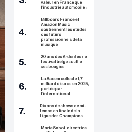
3.
valeur en France que
l’industrie automobile »
Billboard France et
Amazon Music
soutiennent les études
4.
des futurs
professionnels de la
musique
20 ans des Ardentes : le
5.
festival belge souffle
ses bougies
La Sacem collecte 1,7
milliard d’euros en 2025,
6.
portée par
l’international
Dix ans de shows de mi-
7.
temps en finale de la
Ligue des Champions
Marie Sabot, directrice