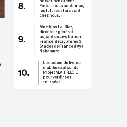
de We Love Green : «
8.
Faites-nous confiance,
les futures stars sont
chez nous. »
Matthias Leullier,
directeur général
adjoint de Live Nation
9.
France, décrypte les 3
Stades de France d’Aya
Nakamura
Le secteur du live se
e
mobilise autour du
10.
Projet M.A.T.R.I.C.E
pour verdir ses
tournées
z