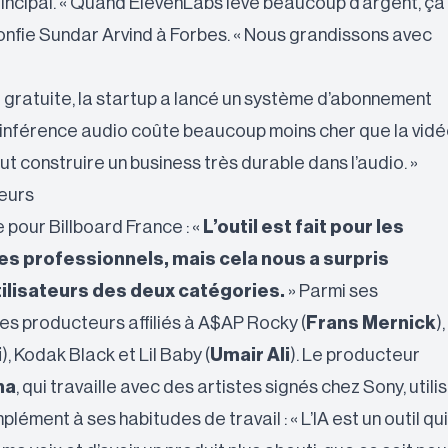
incipal. « Quand ElevenLabs lève beaucoup d’argent, ça
confie Sundar Arvind à
Forbes
. « Nous grandissons avec
gratuite, la startup a lancé un système d’abonnement
L’inférence audio coûte beaucoup moins cher que la vid
eut construire un business très durable dans l’audio. »
eurs
 pour Billboard France : «
L’outil est fait pour les
es professionnels, mais cela nous a surpris
utilisateurs des deux catégories.
» Parmi ses
des producteurs affiliés à A$AP Rocky (
Frans Mernick
),
i
), Kodak Black et Lil Baby (
Umair Ali
). Le producteur
na
, qui travaille avec des artistes signés chez Sony, utili
ment à ses habitudes de travail : « L’IA est un outil qui