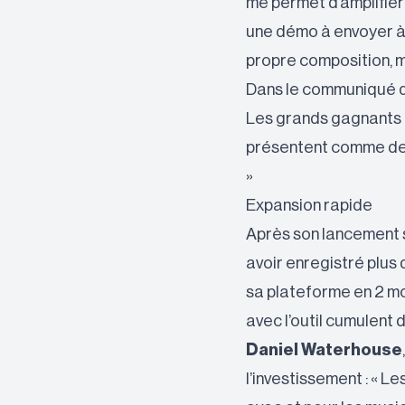
me permet d’amplifier 
une démo à envoyer à
propre composition, m
Dans le communiqué de 
Les grands gagnants d
présentent comme des
»
Expansion rapide
Après son lancement 
avoir enregistré plus 
sa plateforme en 2 mo
avec l’outil cumulent 
Daniel Waterhouse
l’investissement : « L