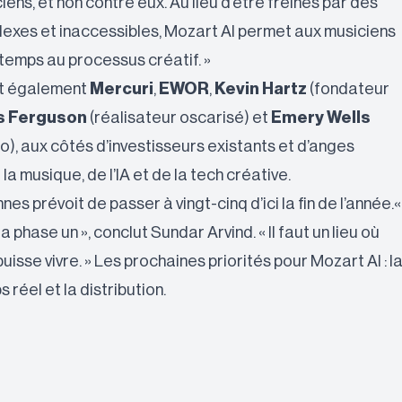
iens, et non contre eux. Au lieu d’être freinés par des
lexes et inaccessibles, Mozart AI permet aux musiciens
temps au processus créatif. »
it également
Mercuri
,
EWOR
,
Kevin Hartz
(fondateur
s Ferguson
(réalisateur oscarisé) et
Emery Wells
o), aux côtés d’investisseurs existants et d’anges
la musique, de l’IA et de la tech créative.
es prévoit de passer à vingt-cinq d’ici la fin de l’année.«
a phase un », conclut Sundar Arvind. « Il faut un lieu où
isse vivre. » Les prochaines priorités pour Mozart AI : l
 réel et la distribution.