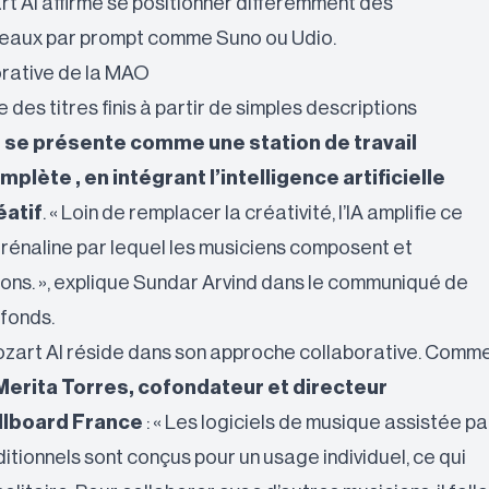
rt AI affirme se positionner différemment des
eaux par prompt comme Suno ou Udio.
rative de la MAO
 des titres finis à partir de simples descriptions
p se présente comme une station de travail
lète , en intégrant l’intelligence artificielle
atif
. « Loin de remplacer la créativité, l’IA amplifie ce
rénaline par lequel les musiciens composent et
ons. », explique Sundar Arvind dans le communiqué de
 fonds.
ozart AI réside dans son approche collaborative. Comm
 Merita Torres, cofondateur et directeur
illboard France
: « Les logiciels de musique assistée pa
itionnels sont conçus pour un usage individuel, ce qui