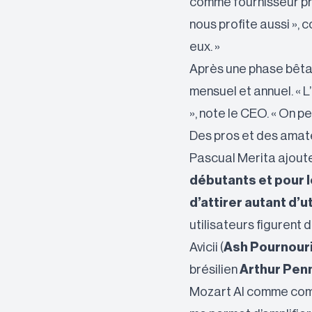
comme fournisseur pr
nous profite aussi », 
eux. »
Après une phase bêta 
mensuel et annuel. « 
», note le CEO. « On p
Des pros et des amat
Pascual Merita ajoute
débutants et pour l
d’attirer autant d’
utilisateurs figurent 
Avicii (
Ash Pournour
brésilien
Arthur Pen
Mozart AI comme complé