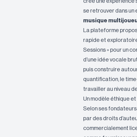
crée une expérience so
se retrouver dans un
musique multijoueu
La plateforme propose
rapide et exploratoire
Sessions » pour un con
d’une idée vocale brut
puis construire autou
quantification, le tim
travailler au niveau d
Un modèle éthique et
Selon ses fondateurs,
par des droits d’aute
commercialement lice