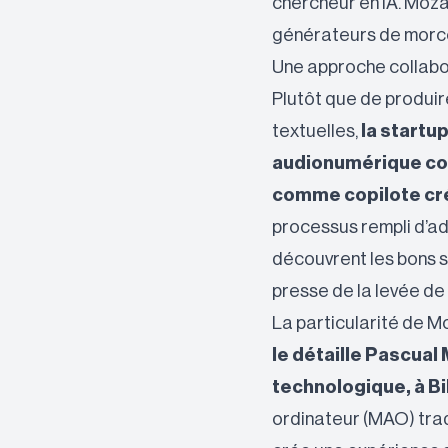
chercheur en IA. Moza
générateurs de morc
Une approche collabo
Plutôt que de produire
textuelles,
la startu
audionumérique comp
comme copilote cré
processus rempli d’ad
découvrent les bons s
presse de la levée de
La particularité de M
le détaille Pascual
technologique, à B
ordinateur (MAO) trad