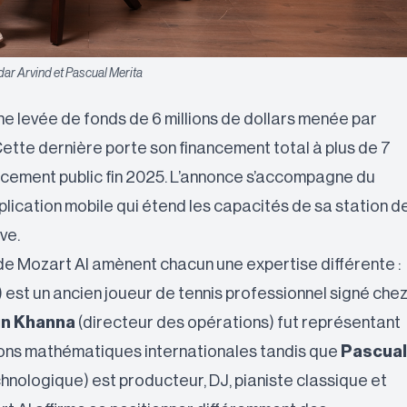
dar Arvind et Pascual Merita
e levée de fonds de 6 millions de dollars menée par
Cette dernière porte son financement total à plus de 7
ancement public fin 2025. L’annonce s’accompagne du
lication mobile qui étend les capacités de sa station d
ve.
de Mozart AI amènent chacun une expertise différente :
 est un ancien joueur de tennis professionnel signé che
un Khanna
(directeur des opérations) fut représentant
ions mathématiques internationales tandis que
Pascual
hnologique) est producteur, DJ, pianiste classique et