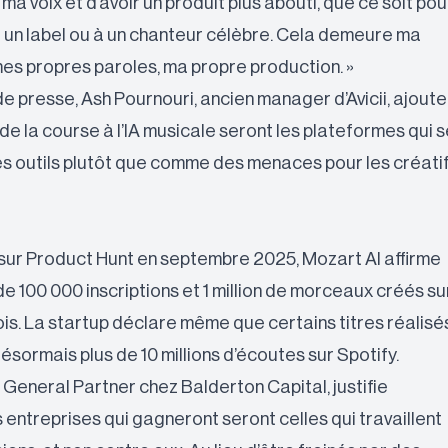
ma voix et d’avoir un produit plus abouti, que ce soit pou
 un label ou à un chanteur célèbre. Cela demeure ma
es propres paroles, ma propre production. »
presse, Ash Pournouri, ancien manager d’Avicii, ajoute :
e la course à l’IA musicale seront les plateformes qui s
 outils plutôt que comme des menaces pour les créatif
sur Product Hunt en septembre 2025, Mozart AI affirme
de 100 000 inscriptions et 1 million de morceaux créés su
is. La startup déclare même que certains titres réalisé
désormais plus de 10 millions d’écoutes sur Spotify.
, General Partner chez Balderton Capital, justifie
es entreprises qui gagneront seront celles qui travaillent