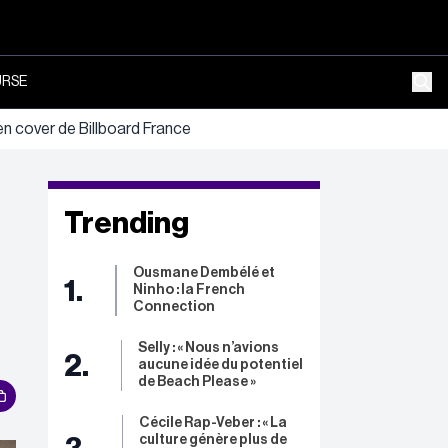
RSE
 cover de Billboard France
Trending
Ousmane Dembélé et
1.
Ninho : la French
Connection
Selly : « Nous n’avions
2.
aucune idée du potentiel
de Beach Please »
Cécile Rap-Veber : « La
culture génère plus de