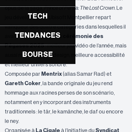
opus de la saga,
Prince of Persia: The Lost Crown
. Le
TECH
jeu développé par Ubisoft Montpellier repart
vainqueur des quatre catégories dans lesquelles il
TENDANCES
avait été nommé pour la
cérémonie des
Pégases 2025
: meilleur jeu vidéo de l’année, mais
BOURSE
aussi meilleur game design, meilleure accessibilité
et meilleur univers sonore.
Composée par
Mentrix
(alias Samar Rad) et
Gareth Coker
, la bande originale du jeu rend
hommage aux racines perses de son scénario,
notamment en y incorporant des instruments
traditionnels : le târ, le kamânche, le daf ou encore
le ney.
Organisée à
La Cigale
à l’initiative du
Syndicat