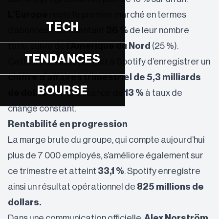
L’Europe
reste le premier marché en termes
TECH
d’abonnés, représentant
36 %
de leur nombre
total, suivie de
l’Amérique du Nord
(25 %).
TENDANCES
Cette dynamique permet à Spotify d’enregistrer un
chiffre d’affaires trimestriel de 5,3 milliards
BOURSE
de dollars
, en croissance de
13 %
à taux de
change constant.
Rentabilité en progression
La marge brute du groupe, qui compte aujourd’hui
plus de 7 000 employés, s’améliore également sur
ce trimestre et atteint
33,1 %
. Spotify enregistre
ainsi un résultat opérationnel de
825 millions de
dollars.
Dans une
communication officielle
,
Alex Norström
,