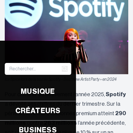
Ice Spice lors de la soirée Spotify « Best New Artist Party » en 2024
MUSIQUE
Pour clôturer définitivement l’année 2025,
Spotify
a dévoilé ses chiffres du dernier trimestre. Sur la
CRÉATEURS
période, le nombre d’abonnés premium atteint
290
millions
contre
263 millions
l’année précédente,
BUSINESS
soit une progression de plus de 10 % sur un an.