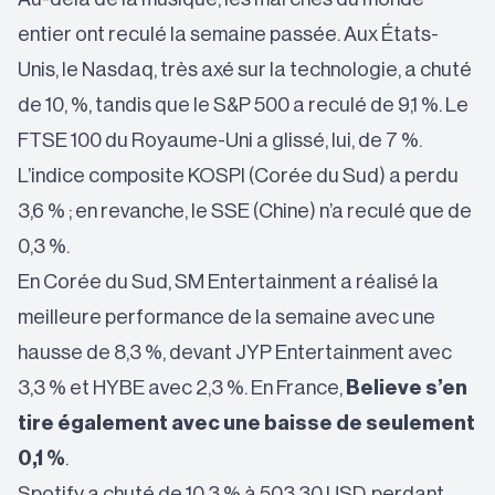
entier ont reculé la semaine passée. Aux États-
Unis, le Nasdaq, très axé sur la technologie, a chuté
de 10, %, tandis que le S&P 500 a reculé de 9,1 %. Le
FTSE 100 du Royaume-Uni a glissé, lui, de 7 %.
L’indice composite KOSPI (Corée du Sud) a perdu
3,6 % ; en revanche, le SSE (Chine) n’a reculé que de
0,3 %.
En Corée du Sud, SM Entertainment a réalisé la
meilleure performance de la semaine avec une
hausse de 8,3 %, devant JYP Entertainment avec
3,3 % et HYBE avec 2,3 %. En France,
Believe s’en
tire également avec une baisse de seulement
0,1 %
.
Spotify a chuté de 10,3 % à 503,30 USD, perdant