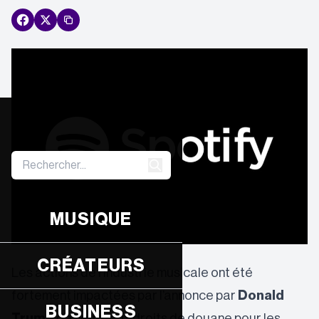
MUSIQUE
CRÉATEURS
Les actions de l’industrie musicale ont été
fortement impactées par l’annonce par
Donald
BUSINESS
Trump
de nouveaux droits de douane pour les