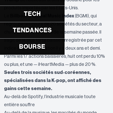
produits importés par les États-Unis.
TECH
Le
Billboard Global Music Index
(BGMI), qui
regroupe les cours de 20 sociétés du secteur, a
TENDANCES
chuté de 8,2 % au cours de la semaine passée. Il
s’agit de la plus forte baisse enregistrée par cet
BOURSE
indice depuis sa création il y a deux ans et demi.
Parmi les 17 actions baissières, huit ont perdu 10%
ou plus, et une — iHeartMedia — plus de 20 %.
Seules trois sociétés sud-coréennes,
spécialisées dans la K-pop, ont affiché des
gains cette semaine.
Au-delà de Spotify, l’industrie musicale toute
entière souffre
Au-delà de la musique, les marchés du monde