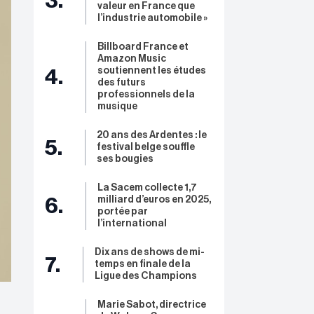
3.
valeur en France que
l’industrie automobile »
Billboard France et
Amazon Music
soutiennent les études
4.
des futurs
professionnels de la
musique
20 ans des Ardentes : le
5.
festival belge souffle
ses bougies
La Sacem collecte 1,7
milliard d’euros en 2025,
6.
portée par
l’international
Dix ans de shows de mi-
7.
temps en finale de la
Ligue des Champions
Marie Sabot, directrice