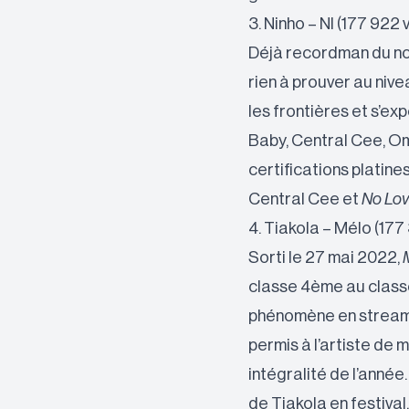
3. Ninho – NI (177 922
Déjà recordman du nom
rien à prouver au nive
les frontières et s’ex
Baby, Central Cee, O
certifications platine
Central Cee et
No Lo
4. Tiakola – Mélo (177
Sorti le 27 mai 2022,
classe 4ème au classe
phénomène en streami
permis à l’artiste de 
intégralité de l’anné
de Tiakola en festival.