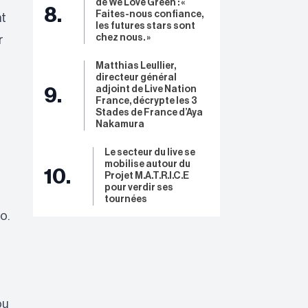
de We Love Green : «
8.
Faites-nous confiance,
nt
les futures stars sont
chez nous. »
r
Matthias Leullier,
directeur général
adjoint de Live Nation
9.
France, décrypte les 3
Stades de France d’Aya
Nakamura
Le secteur du live se
mobilise autour du
10.
Projet M.A.T.R.I.C.E
pour verdir ses
tournées
o.
ou