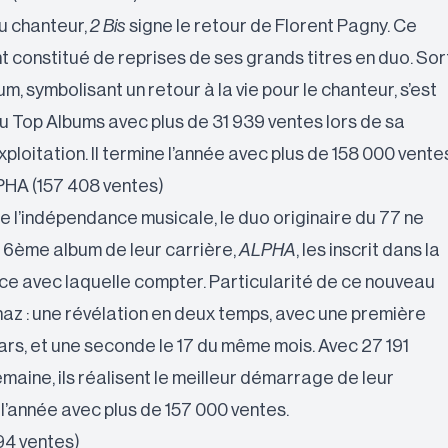
u chanteur,
2 Bis
signe le retour de Florent Pagny. Ce
 constitué de reprises de ses grands titres en duo. Sor
um, symbolisant un retour à la vie pour le chanteur, s’est
du Top Albums avec plus de 31 939 ventes lors de sa
loitation. Il termine l’année avec plus de 158 000 vente
LPHA (157 408 ventes)
e l’indépendance musicale, le duo originaire du 77 ne
e 6ème album de leur carrière,
ALPHA
, les inscrit dans la
e avec laquelle compter. Particularité de ce nouveau
naz : une révélation en deux temps, avec une première
mars, et une seconde le 17 du même mois. Avec 27 191
maine, ils réalisent le meilleur démarrage de leur
 l’année avec plus de 157 000 ventes.
94 ventes)