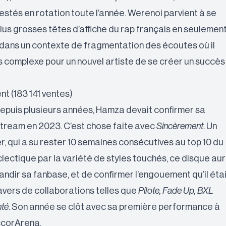
restés en rotation toute l’année. Werenoi parvient à se
lus grosses têtes d’affiche du rap français en seulement
 dans un contexte de fragmentation des écoutes où il
us complexe pour un nouvel artiste de se créer un succès
t (183 141 ventes)
epuis plusieurs années, Hamza devait confirmer sa
tream en 2023. C’est chose faite avec
Sincèrement
. Un
ier, qui a su rester 10 semaines consécutives au top 10 du
lectique par la variété de styles touchés, ce disque au
ndir sa fanbase, et de confirmer l’engouement qu’il étai
avers de collaborations telles que
Pilote, Fade Up, BXL
té
. Son année se clôt avec sa première performance à
ccorArena.