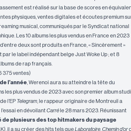
assement est réalisé sur la base de scores en équivale
ntes physiques, ventes digitales et écoutes premium su
treaming musical, communiqués par le
Syndicat national
phique
. Les 10 albums les plus vendus en France en 2023
 d’entre deux sont produits en France, « Sincèrement »
 par le label indépendant belge
Just Woke Up
; et 8
albums de rap français.
96 375 ventes)
 de l’année
, Werenoi aura su atteindre la tête du
s les plus vendus de 2023 avec son premier album studi
 de l’EP
Telegram
, le rappeur originaire de Montreuil a
l’essai en dévoilant
Carré
le 28 mars 2023. Réunissant
 de plusieurs des top hitmakers du paysage
K), il a su créer des hits tels que
Laboratoire
,
Chemin d’or