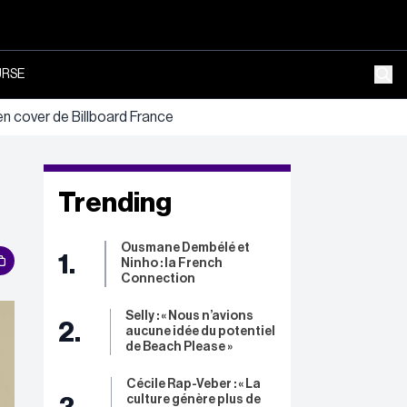
RSE
 cover de Billboard France
Trending
Ousmane Dembélé et
1.
Ninho : la French
Connection
Selly : « Nous n’avions
2.
aucune idée du potentiel
de Beach Please »
Cécile Rap-Veber : « La
culture génère plus de