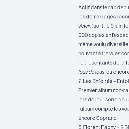
Actif dans le rap depu
les démarrages record
s’éteint
sorti le 9 juin
000 copies en l’espace
même voulu diversifier
pouvant être vues co
représentants de la fu
fous de tous
, ou encor
7. Les Enfoirés – Enfoi
Premier album non-ra
lors de leur série de
l’album compte les voi
encore Soprano.
8. Florent Pagny – 2 B