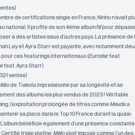
 ventes)
bre de certifications single en France, Ninho n’avait pl
au national. Il profite de son 4ème album
NI
pour dépass
poser à des artistes issus d’autres pays. La présence de L
mah Lay et Ayra Starr est payante, avec notamment deu
s pour ces featurings internationaux (
Eurostar
feat.
ve
feat. Ayra Starr).
 321 ventes)
Mélo
de Tiakola impressionne par sa longévité et se
ment des albums les plus vendus de 2023 ! Véritable
ng, l’exploitation prolongée de titres comme
Meuda
a
maintenir sa place dans le Top 10 France durant la quasi-
e. L’album bénéficie également d’une présence constante
 Certifié triple platine,
Mélo
s’est imposé comme l’un des