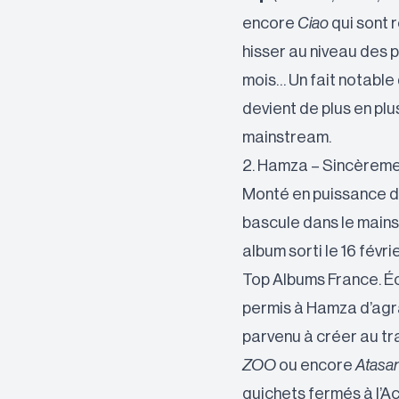
encore
Ciao
qui sont 
hisser au niveau des p
mois… Un fait notable
devient de plus en pl
mainstream.
2. Hamza – Sincèremen
Monté en puissance d
bascule dans le mains
album sorti le 16 févr
Top Albums France. Éc
permis à Hamza d’agra
parvenu à créer au tr
ZOO
ou encore
Atasan
guichets fermés à l’A