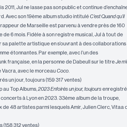
is 2011, Jul ne lasse pas son public et continue d’enchaîn
. Avec son 19ème album studio intitulé
C’est Quand qu’il
, le rappeur de Marseille est parvenu à vendre près de 160
 de 6 mois. Fidèle à son registre musical, Jul à tout de
 sa palette artistique en s’ouvrant à des collaborations
mme étonnantes. Par exemple, avec l’un des
nk française, en la personne de Dabeull sur le titre
Je m’
e Vacra, avec le morceau
Coco
.
rés un jour, toujours (159 317 ventes)
p au Top Albums,
2023 Enfoirés un jour, toujours
enregistré
 6 concerts à Lyon en 2023. 33ème album de la troupe,
x de 48 artistes parmi lesquels Amir, Julien Clerc, Vitaa 
is (158 312 ventes)