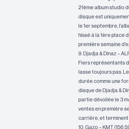
21ème album studio d
disque est uniquement
le 1er septembre, l’alb
hissé à la 1ère place 
première semaine d’exp
9. Djadja & Dinaz – A
Fiers représentants d
lasse toujours pas. L
durée comme une forc
disque de Djadja & Di
partie dévoilée le 3 
ventes en première se
carrière, et terminent
10. Gazo – KMT (156 5