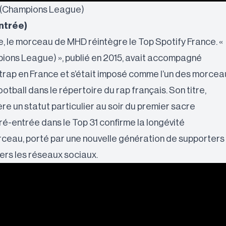
3 (Champions League)
ntrée)
ie, le morceau de MHD réintègre le Top Spotify France. «
pions League) », publié en 2015, avait accompagné
 trap en France et s’était imposé comme l’un des morcea
ootball dans le répertoire du rap français. Son titre,
ère un statut particulier au soir du premier sacre
é-entrée dans le Top 31 confirme la longévité
rceau, porté par une nouvelle génération de supporters
vers les réseaux sociaux.