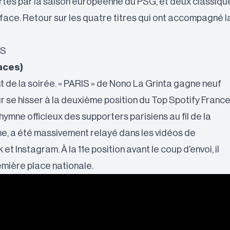
tés par la saison européenne du PSG, et deux classiqu
rface. Retour sur les quatre titres qui ont accompagné l
IS
aces)
t de la soirée. « PARIS » de Nono La Grinta gagne neuf
r se hisser à la deuxième position du Top Spotify France
ymne officieux des supporters parisiens au fil de la
 a été massivement relayé dans les vidéos de
et Instagram. À la 11e position avant le coup d’envoi, il
emière place nationale.