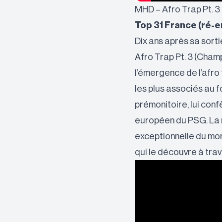
MHD – Afro Trap Pt. 
Top 31 France (ré-e
Dix ans après sa sort
Afro Trap Pt. 3 (Cham
l’émergence de l’afro
les plus associés au f
prémonitoire, lui conf
européen du PSG. La r
exceptionnelle du mo
qui le découvre à tra