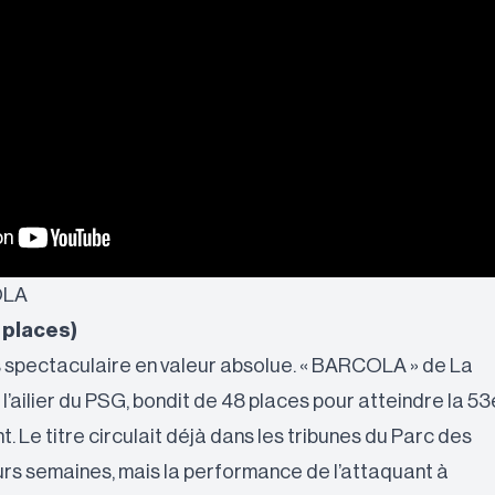
OLA
 places)
s spectaculaire en valeur absolue. « BARCOLA » de La
ailier du PSG, bondit de 48 places pour atteindre la 53
. Le titre circulait déjà dans les tribunes du Parc des
urs semaines, mais la performance de l’attaquant à