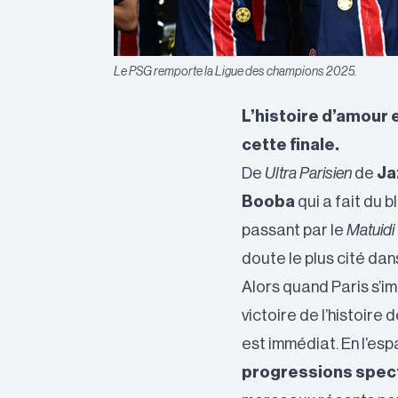
Le PSG remporte la Ligue des champions 2025.
L’histoire d’amour 
cette finale.
De
Ultra Parisien
de
Ja
Booba
qui a fait du 
passant par le
Matuidi
doute le plus cité dans
Alors quand Paris s’im
victoire de l’histoire 
est immédiat. En l’es
progressions spect