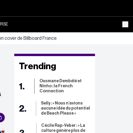
RSE
 cover de Billboard France
Trending
Ousmane Dembélé et
1.
Ninho : la French
Connection
G
Selly : « Nous n’avions
2.
aucune idée du potentiel
de Beach Please »
Cécile Rap-Veber : « La
culture génère plus de