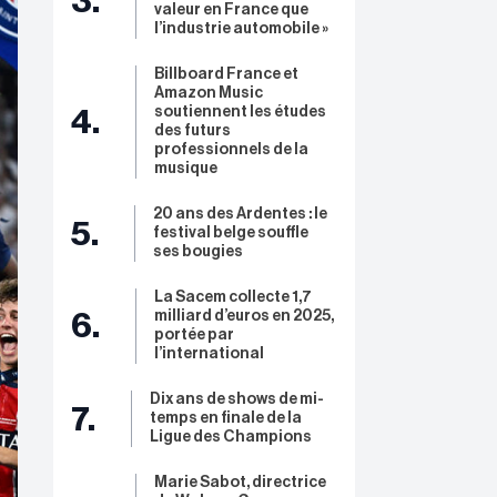
3.
valeur en France que
l’industrie automobile »
Billboard France et
Amazon Music
soutiennent les études
4.
des futurs
professionnels de la
musique
20 ans des Ardentes : le
5.
festival belge souffle
ses bougies
La Sacem collecte 1,7
milliard d’euros en 2025,
6.
portée par
l’international
Dix ans de shows de mi-
7.
temps en finale de la
Ligue des Champions
Marie Sabot, directrice