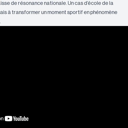
aisse de résonance nationale. Un cas d’école de la
çais à transformer un moment sportif en phénomène
.