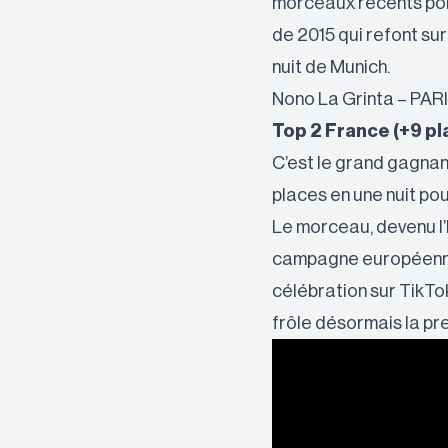
morceaux récents por
de 2015 qui refont su
nuit de Munich.
Nono La Grinta – PAR
Top 2 France (+9 pl
C’est le grand gagnan
places en une nuit pou
Le morceau, devenu l’h
campagne européenne,
célébration sur TikTok 
frôle désormais la pr