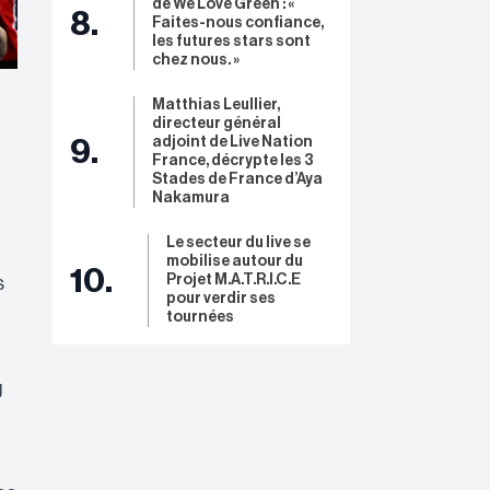
de We Love Green : «
8.
Faites-nous confiance,
les futures stars sont
chez nous. »
Matthias Leullier,
directeur général
adjoint de Live Nation
9.
France, décrypte les 3
Stades de France d’Aya
Nakamura
Le secteur du live se
mobilise autour du
10.
Projet M.A.T.R.I.C.E
s
pour verdir ses
tournées
g