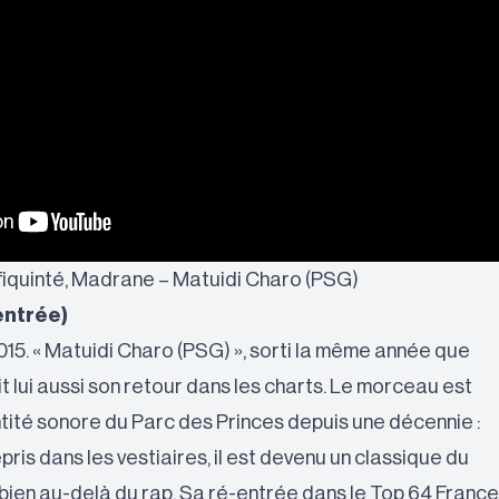
rafiquinté, Madrane – Matuidi Charo (PSG)
entrée)
015. « Matuidi Charo (PSG) », sorti la même année que
it lui aussi son retour dans les charts. Le morceau est
ntité sonore du Parc des Princes depuis une décennie :
pris dans les vestiaires, il est devenu un classique du
bien au-delà du rap. Sa ré-entrée dans le Top 64 France