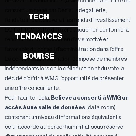
des Marchés Financiers (AMF) concernant l’offre du
consortium mené par Denis Ladegaillerie,
TECH
fondateur de Believe, et les fonds d’investissement
EQT et TCV. Cette dernière a jugé non conforme la
TENDANCES
renonciation à la condition d’avis motivé et
favorable du conseil d’administration dans l’offre.
BOURSE
Le conseil d’administration, composé de membres
indépendants lors de la délibération et du vote, a
décidé d’offrir à WMG l’opportunité de présenter
une offre concurrente.
Pour faciliter cela,
Believe a consenti à WMG un
accès à une salle de données
(data room)
contenant un niveau d’informations équivalent à
celui accordé au consortium initial, sous réserve